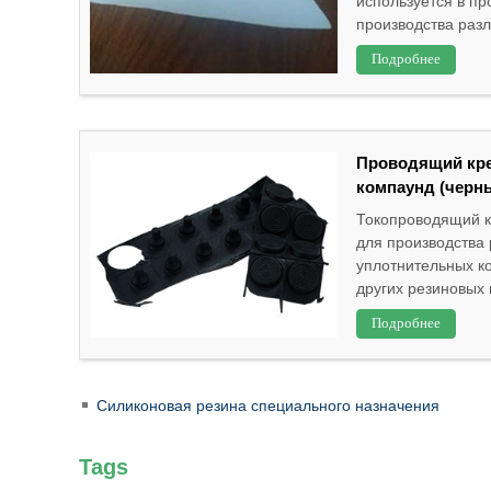
используется в пр
производства разл
Подробнее
Проводящий кр
компаунд (черн
Токопроводящий к
для производства
уплотнительных ко
других резиновых 
Подробнее
Силиконовая резина специального назначения
Tags