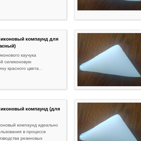
ликоновый компаунд для
асный)
конового каучука
ой силиконовую
у красного цвета...
ликоновый компаунд (для
коновый компаунд идеально
ользования в процессе
изводства резиновых