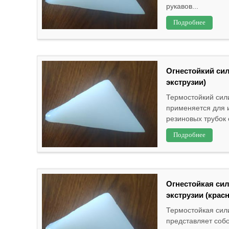
рукавов...
Подробнее
Огнестойкий си
экструзии)
Термостойкий сил
применяется для 
резиновых трубок 
Подробнее
Огнестойкая си
экструзии (красн
Термостойкая сил
представляет соб