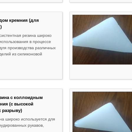
идом кремния (для
)
систентная резина широко
использования в процессе
для производства различных
делий из силиконовой
зина с коллоидным
ния (с высокой
к разрыву)
на широко используется для
рудированных рукавов,