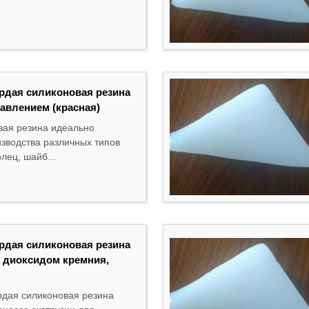
ердая силиконовая резина
авлением (красная)
вая резина идеально
изводства различных типов
лец, шайб...
ердая силиконовая резина
с диоксидом кремния,
рдая силиконовая резина