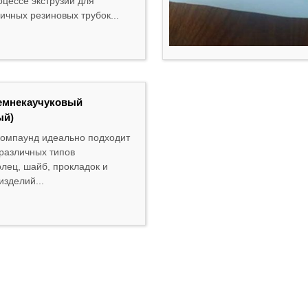
оцессе экструзии для
ичных резиновых трубок...
емнекаучуковый
ый)
омпаунд идеально подходит
 различных типов
лец, шайб, прокладок и
изделий...