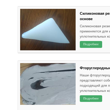
Силиконовая ре
основе
Силиконовая рези
применяется для 
уплотнительных ко
Подробнее
Фторуглеродны
Наши фторуглеро
представляют собо
подходящий для п
уплотнительных ко
Подробнее