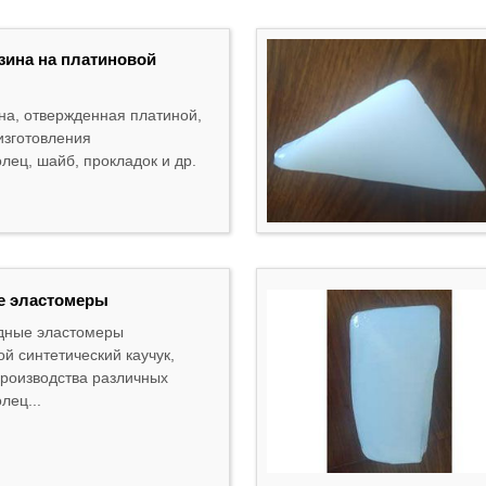
зина на платиновой
на, отвержденная платиной,
изготовления
лец, шайб, прокладок и др.
е эластомеры
дные эластомеры
й синтетический каучук,
роизводства различных
лец...