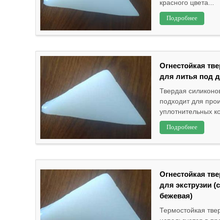
красного цвета...
Подробнее
Огнестойкая тв
для литья под д
Твердая силиконо
подходит для про
уплотнительных ко
Подробнее
Огнестойкая тв
для экструзии (
бежевая)
Термостойкая тве