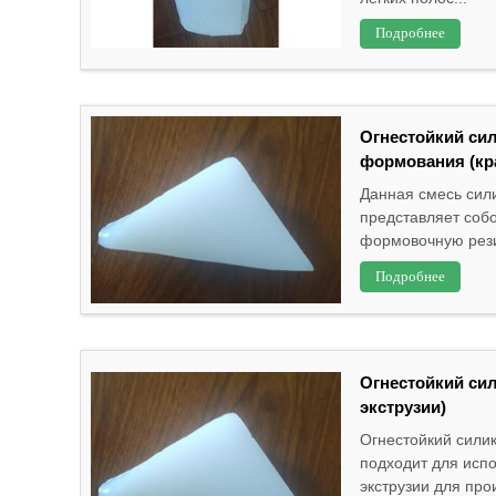
Подробнее
Огнестойкий си
формования (кр
Данная смесь сили
представляет соб
формовочную резин
Подробнее
Огнестойкий си
экструзии)
Огнестойкий сили
подходит для исп
экструзии для про