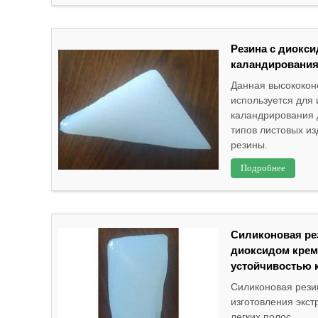
Резина с диокс
каландирования
Данная высококон
используется для 
каландрирования 
типов листовых из
резины.
Подробнее
Силиконовая ре
диоксидом крем
устойчивостью 
Силиконовая рези
изготовления экст
легких полос...