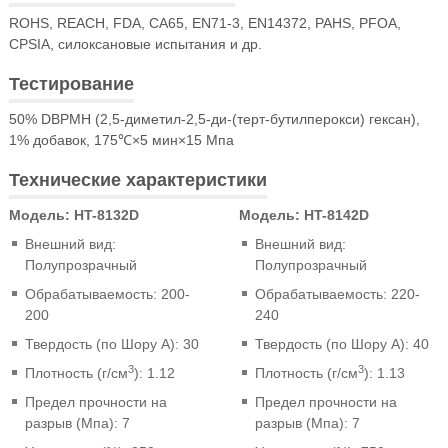
ROHS, REACH, FDA, CA65, EN71-3, EN14372, PAHS, PFOA,
CPSIA, силоксановые испытания и др.
Тестирование
50% DBPMH (2,5-диметил-2,5-ди-(терт-бутилперокси) гексан),
1% добавок, 175℃×5 мин×15 Мпа
Технические характеристики
Модель:
HT-8132D
Модель:
HT-8142D
Внешний вид:
Внешний вид:
Полупрозрачный
Полупрозрачный
Обрабатываемость: 200-
Обрабатываемость: 220-
200
240
Твердость (по Шору A): 30
Твердость (по Шору A): 40
3
3
Плотность (г/см
): 1.12
Плотность (г/см
): 1.13
Предел прочности на
Предел прочности на
разрыв (Мпа): 7
разрыв (Мпа): 7